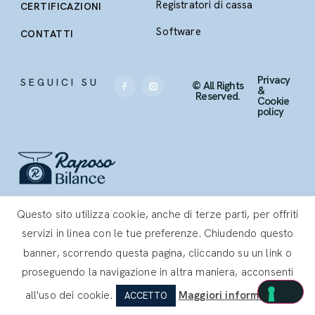
Registratori di cassa
CERTIFICAZIONI
Software
CONTATTI
Privacy
SEGUICI SU
© All Rights
&
Reserved.
Cookie
policy
Sede legale e operativa
Questo sito utilizza cookie, anche di terze parti, per offriti
Raposo Bilance srl
servizi in linea con le tue preferenze. Chiudendo questo
Reg. Bronda 6/a – Saluzzo (CN)
P. IVA 03248650040
banner, scorrendo questa pagina, cliccando su un link o
proseguendo la navigazione in altra maniera, acconsenti
all'uso dei cookie.
Maggiori informazioni
ACCETTO